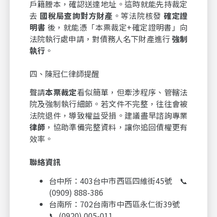
戶籍謄本，確認送達地址。這時就能先持裁定
去
國稅局查詢對方財產
。等法院核發
確定證
明書
後，就能憑「本票裁定+確定證明書」向
法院執行處申請，對債務人名下財產進行
強制
執行
。
四、陳冠仁律師提醒
聲請
本票裁定
看似簡單，但牽涉程序、管轄法
院及強制執行細節。若文件不完整，往往會被
法院退件，導致權益受損。建議盡早諮詢專業
律師
，協助準備完整資料，讓你追回債權更有
效率。
聯絡資訊
台中所：403台中市西區四維街45號 📞
(0909) 888-386
台南所：702台南市中西區永仁街39號
📞 (0920) 005-011