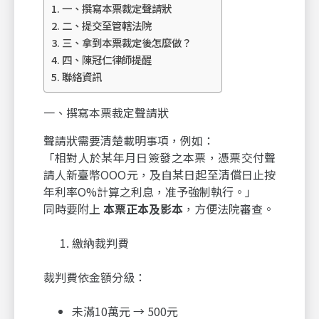
一、撰寫本票裁定聲請狀
二、提交至管轄法院
三、拿到本票裁定後怎麼做？
四、陳冠仁律師提醒
聯絡資訊
一、撰寫本票裁定聲請狀
聲請狀需要清楚載明事項，例如：
「相對人於某年月日簽發之本票，憑票交付聲
請人新臺幣OOO元，及自某日起至清償日止按
年利率O%計算之利息，准予強制執行。」
同時要附上
本票正本及影本
，方便法院審查。
繳納裁判費
裁判費依金額分級：
未滿10萬元 → 500元