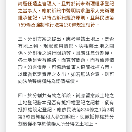
請選任遺產管理人。且對於尚未辦理繼承登記
之當事人，應於訴訟中聲明請求繼承人先辦理
繼承登記，以符合訴訟經濟原則，且與民法第
759條及強制執行法第130條規定相符。
三、分割方案之提出，應考量該土地上，是否
有地上物、現況使用情形、與相鄰土地之關
係、分割後之通行問題等。且應注意分割後，
各土地是否有臨路、面寬等問題，而有價差情
形。如有價差，可協助當事人協調找補方案，
以節省鑑定費用之支出。如若無法合意，則可
向法院聲請囑託為鑑價補償。
四、於分割共有物之訴訟，尚應留意該土地之
土地登記謄本是否有抵押權登記之記載。倘有
抵押權設定登記，應依民法第824條之1第2項
第3款告知權利人參加訴訟，使該抵押權於分
割後僅移存於債務人所分得之土地上。