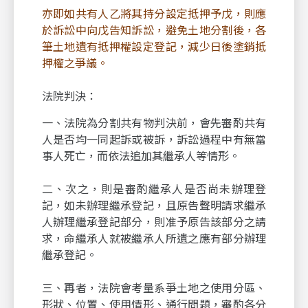
亦即如共有人乙將其持分設定抵押予戊，則應
於訴訟中向戊告知訴訟，避免土地分割後，各
筆土地遺有抵押權設定登記，減少日後塗銷抵
押權之爭議。
法院判決：
一、法院為分割共有物判決前，會先審酌共有
人是否均一同起訴或被訴，訴訟過程中有無當
事人死亡，而依法追加其繼承人等情形。
二、次之，則是審酌繼承人是否尚未辦理登
記，如未辦理繼承登記，且原告聲明請求繼承
人辦理繼承登記部分，則准予原告該部分之請
求，命繼承人就被繼承人所遺之應有部分辦理
繼承登記。
三、再者，法院會考量系爭土地之使用分區、
形狀、位置、使用情形、通行問題，審酌各分