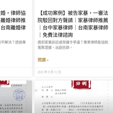
離婚，律師協
【成功案例】被告家暴，一審法
｜離婚律師推
院駁回對方聲請｜家暴律師推薦
｜台南離婚律
｜台中家暴律師｜台南家暴律師
｜免費法律諮詢
和平解決？透過專
遇到家暴訴訟或保護令爭議？專業律師能協助
蒐集證據、出庭抗辯，
閱讀 »
2023 年 9 月 11 日