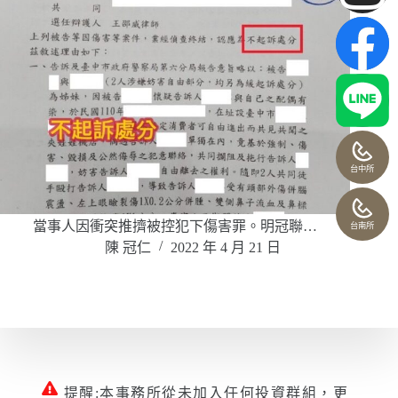
台中所
當事人因衝突推擠被控犯下傷害罪。明冠聯…
台南所
陳 冠仁
2022 年 4 月 21 日
提醒:本事務所從未加入任何投資群組，更