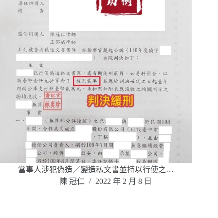
當事人涉犯偽造／變造私文書並持以行使之…
陳 冠仁
2022 年 2 月 8 日