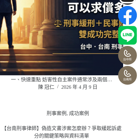
台中所
一、快速重點 妨害性自主案件通常涉及兩個…
台南所
陳 冠仁
2026 年 4 月 9 日
刑事案例
,
成功案例
【台南刑事律師】偽造文書涉案怎麼辦？爭取緩起訴處
分的關鍵策略與資料清單