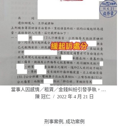
當事人因感情／租賃／金錢糾紛引發爭執，…
陳 冠仁
2022 年 4 月 21 日
刑事案例
,
成功案例