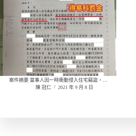
案件摘要 當事人因一時衝動侵入住宅竊盜，…
陳 冠仁
2021 年 9 月 8 日