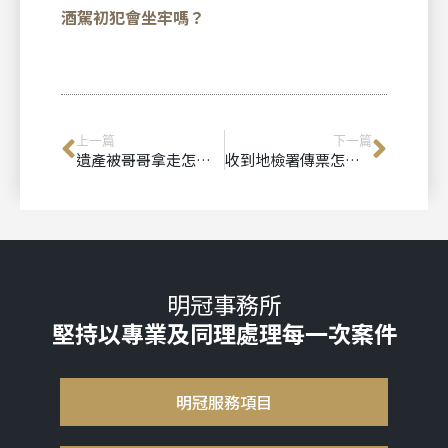
酒駕初犯會坐牢嗎？
上一篇
下一篇
遺產被哥哥拿走怎麼辦？陳冠仁律師解析房子、存款被拿走還能拿回來嗎【2026最新】
收到地檢署傳票怎麼辦？陳冠仁律師教你先做這5件事【2026最新】
明冠事務所
堅持以專業及同理處理每一次案件
明冠服務項目