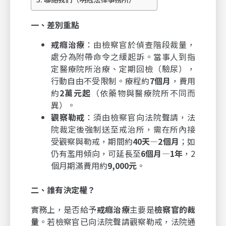
一、差別重點
戒癮治療
：由檢察官於偵查階段裁量，
處分為附帶命令之緩起訴。當事人到指
定醫療院所治療、定期回檢（驗尿），
行動自由不受限制。療程約
7個月
，費用
約
2萬元起
（依藥物與醫療院所不同而
異）。
觀察勒戒
：須由檢察官向法院聲請，法
院裁定後強制送至戒治所，需在所內接
受觀察與勒戒，期間約
40天—2個月
；如
仍有濫用傾向，可延長至
6個月—1年
，2
個月期滿費用約
9,000元
。
二、誰有決定權？
實務上，是否給予
戒癮治療
主要是
檢察官的裁
量
。若檢察官已向法院聲請觀察勒戒，法院通