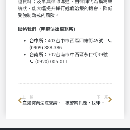
證資料；及早與律師溝通、由律師代為撰寫聲
請狀，能大幅提升採行
戒癮治療
的機會，降低
受強制勒戒的風險。
聯絡我們（明冠法律事務所）
台中所
：403台中市西區四維街45號 📞
(0909) 888-386
台南所
：702台南市中西區永仁街39號
📞 (0920) 005-011
上一篇
下一篇
🏛如何向法院聲請法人團體登記？
被警察抓走，找律師有用嗎？