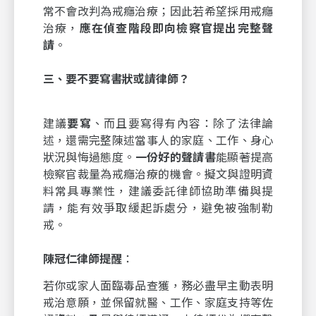
常不會改判為戒癮治療；因此若希望採用戒癮
治療，
應在偵查階段即向檢察官提出完整聲
請
。
三、要不要寫書狀或請律師？
建議
要寫
、而且要寫得有內容：除了法律論
述，還需完整陳述當事人的家庭、工作、身心
狀況與悔過態度。
一份好的聲請書
能顯著提高
檢察官裁量為戒癮治療的機會。擬文與證明資
料常具專業性，建議委託律師協助準備與提
請，能有效爭取緩起訴處分，避免被強制勒
戒。
陳冠仁律師提醒
：
若你或家人面臨毒品查獲，務必盡早主動表明
戒治意願，並保留就醫、工作、家庭支持等佐