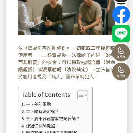
依《毒品危害防制條例》，
初犯或三年後再犯
使用第一、二級毒品時，法律給予的是「
治療
台中所
而非刑罰
」的機會：可以採取
戒癮治療（附命
緩起訴）或觀察勒戒（法院裁定）
，立法旨在
將施用者視為「病人」而非單純犯人。
台南所
Table of Contents
一、差別重點
二、誰有決定權？
三、要不要寫書狀或請律師？
陳冠仁律師提醒：
聯絡我們（明冠法律事務所）