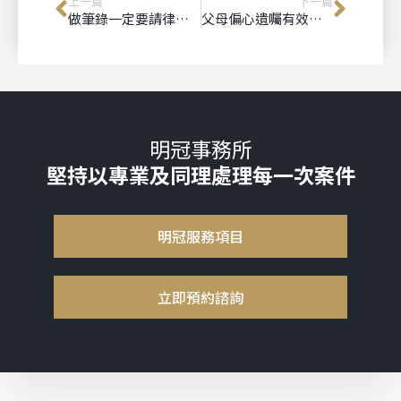
上一篇
下一篇
做筆錄一定要請律師嗎？很多人第一次進警局後，才知道事情沒有想像中簡單
父母偏心遺囑有效嗎？兄弟姊妹沒分到遺產怎麼辦？一次看懂特留分與遺產訴訟
明冠事務所
堅持以專業及同理處理每一次案件
明冠服務項目
立即預約諮詢