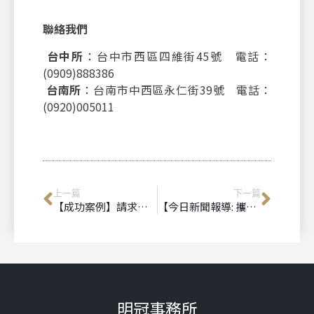
聯絡我們
台中所
：台中市西區四維街45號 電話：
(0909)888386
台南所
：台南市中西區永仁街39號 電話：
(0920)005011
上一篇
下一篇
【成功案例】請求損害賠償獲判30萬｜台中民事律師推薦、台南民事律師推薦
【今日新聞報導: 攜手守護，絕不讓狼教練逍遙法外！】
明冠事務所