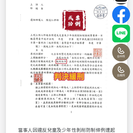
台中所
台南所
當事人因違反兒童及少年性剝削防制條例遭起