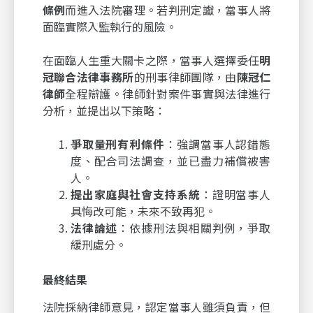
條例
而進入法院審理。若判刑定讞，當事人將
面臨實際入監執行的風險。
在面臨人生重大關卡之際，當事人選擇委任
明
冠聯合法律事務所
的刑事律師團隊，由
陳冠仁
律師
全程辯護。律師針對案件事實與法律進行
分析，並提出以下策略：
爭取量刑有利條件
：強調當事人認錯態
度、配合司法調查，並已盡力補償被害
人。
提出家庭與社會支持系統
：證明當事人
具悔改可能，未來不致再犯。
法律論述
：依據刑法與相關判例，爭取
緩刑處分。
最終結果
法院採納律師意見，認定當事人雖須負責，但