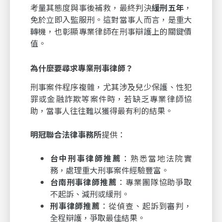
考量其態度與事後補救，最終判決
緩刑五年
，
免於立即入監服刑。這對當事人而言，是重大
轉機，也彰顯專業律師在刑事辯護上的關鍵價
值。
為什麼要尋求專業刑事律師？
刑事案件程序複雜，尤其涉及兒少保護、性犯
罪或金融詐欺等案件時，若缺乏專業律師協
助，當事人往往難以獲得最有利的結果。
明冠聯合法律事務所
提供：
台中刑事律師推薦
：熟悉當地法院實
務，處理重大刑事案件經驗豐富。
台南刑事律師推薦
：專業團隊協助爭取
不起訴、減刑或緩刑。
刑事律師推薦
：從偵查、起訴到審判，
全程辯護，爭取最佳結果。