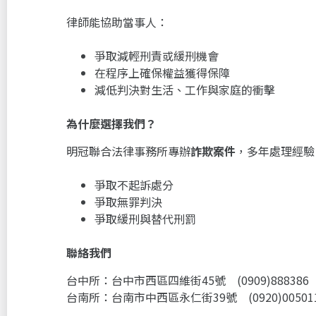
律師能協助當事人：
爭取減輕刑責或緩刑機會
在程序上確保權益獲得保障
減低判決對生活、工作與家庭的衝擊
為什麼選擇我們？
明冠聯合法律事務所專辦
詐欺案件
，多年處理經驗
爭取不起訴處分
爭取無罪判決
爭取緩刑與替代刑罰
聯絡我們
台中所：台中市西區四維街45號 (0909)888386
台南所：台南市中西區永仁街39號 (0920)00501