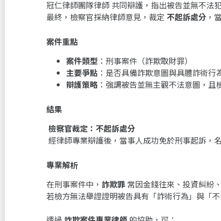
冠仁律師團隊律師 共同辯護，指出被告並無不法
最終，檢察官採納律師意見，裁定
不起訴處分
，
案件重點
案件類型
：刑事案件（詐欺取財罪）
主要爭點
：是否具備詐欺意圖與具體詐術行
辯護策略
：強調被告並無主觀不法意圖，且
結果
檢察官裁定：不起訴處分
經律師專業辯護後，當事人成功免於刑事起訴，
專業解析
在刑事案件中，
詐欺罪
常因金錢往來、投資糾紛、
若檢方無法舉證證明被告具有「詐術行為」與「
透過
詐欺案件專業律師
的協助，可：