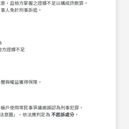
犯意，且檢方掌握之證據不足以構成詐欺罪。
當事人免於刑事訴追。
為
檢方證據不足
名譽與權益獲得保障。
帳戶使用等民事爭議被誤認為刑事犯罪。
不法意圖」，依法應判定為
不起訴處分
。