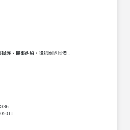
事辯護、民事糾紛
，律師團隊具備：
386
05011