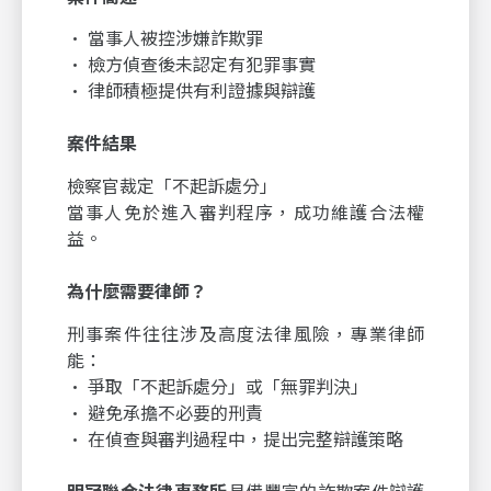
• 當事人被控涉嫌詐欺罪
• 檢方偵查後未認定有犯罪事實
• 律師積極提供有利證據與辯護
案件結果
檢察官裁定「不起訴處分」
當事人免於進入審判程序，成功維護合法權
益。
為什麼需要律師？
刑事案件往往涉及高度法律風險，專業律師
能：
• 爭取「不起訴處分」或「無罪判決」
• 避免承擔不必要的刑責
• 在偵查與審判過程中，提出完整辯護策略
明冠聯合法律事務所
具備豐富的詐欺案件辯護