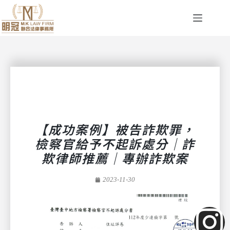
【成功案例】被告詐欺罪，
檢察官給予不起訴處分｜詐
欺律師推薦｜專辦詐欺案
2023-11-30