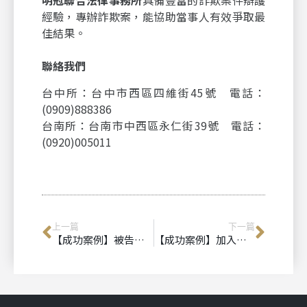
經驗，專辦詐欺案，能協助當事人有效爭取最
佳結果。
聯絡我們
台中所：台中市西區四維街45號 電話：
(0909)888386
台南所：台南市中西區永仁街39號 電話：
(0920)005011
上一篇
下一篇
【成功案例】被告妨害祕密罪，檢察官給予不起訴處分｜台中刑事律師｜台南刑事律師｜免費法律諮詢
【成功案例】加入老人福利會，法院判決可取回資金｜台中民事律師｜台南民事律師｜免費法律諮詢