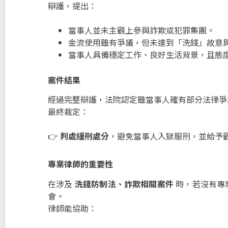
辯護，提出：
當事人並未主觀上參與詐欺或犯罪集團。
金流使用雖有爭議，但未達到「洗錢」故意
當事人具備穩定工作、良好生活背景，且態
案件結果
經過完整辯護，法院認定雖當事人確有部分法律爭
最終裁定：
👉
判處緩刑處分
，避免當事人入獄服刑，並給予
專業律師的重要性
在涉及
洗錢防制法、詐欺相關案件
時，若沒有專
會。
律師能協助：