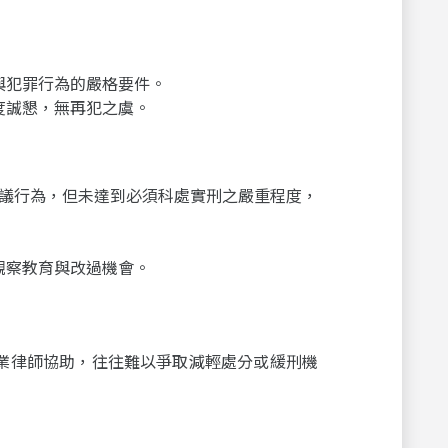
與犯罪行為的嚴格要件。
度誠懇，無再犯之虞。
議行為，但未達到必須科處實刑之嚴重程度，
觀察教育與改過機會。
業律師協助，往往難以爭取減輕處分或緩刑機