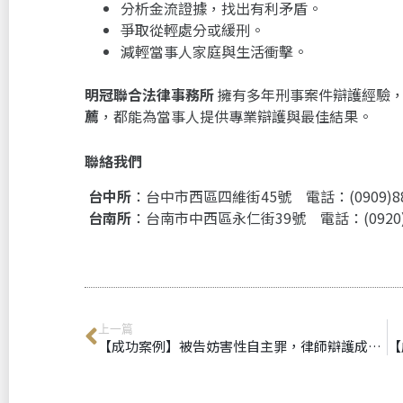
分析金流證據，找出有利矛盾。
爭取從輕處分或緩刑。
減輕當事人家庭與生活衝擊。
明冠聯合法律事務所
擁有多年刑事案件辯護經驗
薦
，都能為當事人提供專業辯護與最佳結果。
聯絡我們
台中所
：台中市西區四維街45號 電話：(0909)88
台南所
：台南市中西區永仁街39號 電話：(0920)0
上一篇
【成功案例】被告妨害性自主罪，律師辯護成功獲檢察官不起訴處分｜台中刑事律師推薦、台南刑事律師推薦