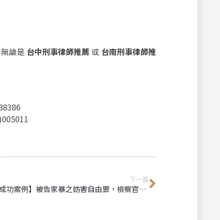
，無論是
台中刑事律師推薦
或
台南刑事律師推
8386
05011
下一篇
【成功案例】被告家暴之妨害自由罪，檢察官裁定不起訴處分｜台中刑事律師推薦、台南刑事律師推薦