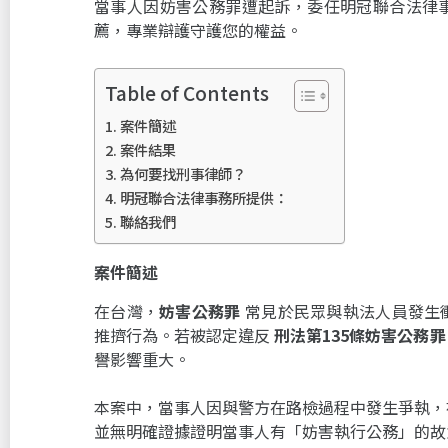
當事人因妨害公務罪遭起訴，委任明冠聯合法律
薦，專業辯護守護您的權益。
Table of Contents
案件簡述
案件結果
為何要找刑事律師？
明冠聯合法律事務所提供：
聯絡我們
案件簡述
在台灣，
妨害公務罪
常見於民眾與執法人員發生
推擠行為。若被認定違反
刑法第135條妨害公務罪
譽影響重大。
本案中，當事人因與警方在路檢過程中發生爭執，
並無明確證據證明當事人有「妨害執行公務」的故