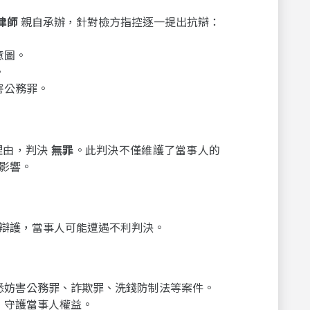
律師
親自承辦，針對檢方指控逐一提出抗辯：
意圖。
。
害公務罪。
理由，判決
無罪
。此判決不僅維護了當事人的
影響。
辯護，當事人可能遭遇不利判決。
悉妨害公務罪、詐欺罪、洗錢防制法等案件。
，守護當事人權益。