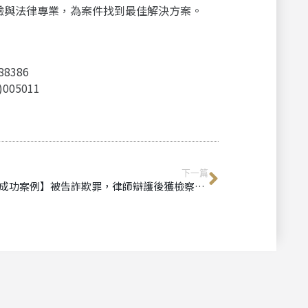
驗與法律專業，為案件找到最佳解決方案。
8386
05011
下一篇
【成功案例】被告詐欺罪，律師辯護後獲檢察官不起訴處分｜台中刑事律師推薦、台南刑事律師推薦