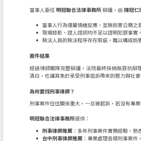
當事人委任
明冠聯合法律事務所
辯護，由
陳冠仁
當事人行為僅屬情緒反應，並無妨害公務之
現場錄影、證人證詞均不足以證明犯罪事實
執法人員的執法程序存在瑕疵，難以構成妨
案件結果
經過律師團隊完整辯護，法院最終採納無罪抗辯
清白，也讓其免於承受刑事追訴帶來的壓力與社會
為何要找刑事律師？
刑事案件往往關係重大，一旦被起訴，若沒有專業
明冠聯合法律事務所
提供：
刑事律師推薦
：多年刑事案件實務經驗，熟
台中刑事律師推薦
：專業處理各類刑事案件