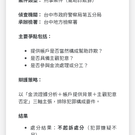
案件類型：
刑事案件（幫助詐欺罪）
偵查機關：
台中市政府警察局第五分局
承辦檢署：
台中地方檢察署
主要爭點包括：
提供帳戶是否當然構成幫助詐欺？
是否具備主觀犯意？
是否參與金流處理或分工？
辯護策略：
以「金流證據分析＋帳戶提供背景＋主觀犯意
否定」三軸主張，排除犯罪構成要件。
結果
處分結果：
不起訴處分
（犯罪嫌疑不
足）