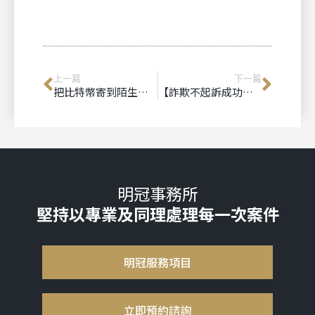
上一篇
下一篇
把比特幣寄到陌生錢包後就消失了？警察說追查困難，真的完全無解嗎？律師完整解析
【詐欺不起訴成功案例｜彰化詐欺律師推薦】涉詐欺集團案件，彰化地檢署處分不起訴
明冠事務所
堅持以專業及同理處理每一次案件
明冠服務項目
立即預約諮詢