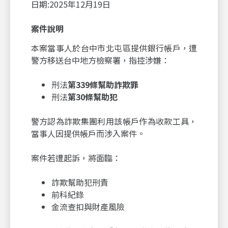
日期:2025年12月19日
案件說明
本案當事人於台中市北屯區提供銀行帳戶，遭
警方移送台中地方檢察署，指控涉嫌：
刑法
第339條幫助詐欺罪
刑法
第30條幫助犯
警方認為詐欺集團利用該帳戶作為收款工具，
當事人因提供帳戶而涉入案件。
案件若遭起訴，將面臨：
詐欺幫助犯刑責
前科紀錄
金流查扣與財產風險